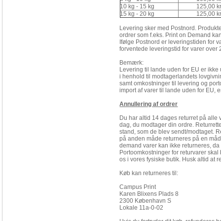
10 kg - 15 kg
125,00 kr
15 kg - 20 kg
125,00 kr
Levering sker med Postnord. Produkte
ordrer som f.eks. Print on Demand ka
Ifølge Postnord er leveringstiden for
forventede leveringstid for varer over
Bemærk:
Levering til lande uden for EU er ikke
i henhold til modtagerlandets lovgivn
samt omkostninger til levering og porto
import af varer til lande uden for EU, 
Annullering af ordrer
Du har altid 14 dages returret på alle 
dag, du modtager din ordre. Returret
stand, som de blev sendt/modtaget. Re
på anden måde returneres på en måde,
demand varer kan ikke returneres, da de
Portoomkostninger for returvarer skal b
os i vores fysiske butik. Husk altid at 
Køb kan returneres til:
Campus Print
Karen Blixens Plads 8
2300 København S
Lokale 11a-0-02