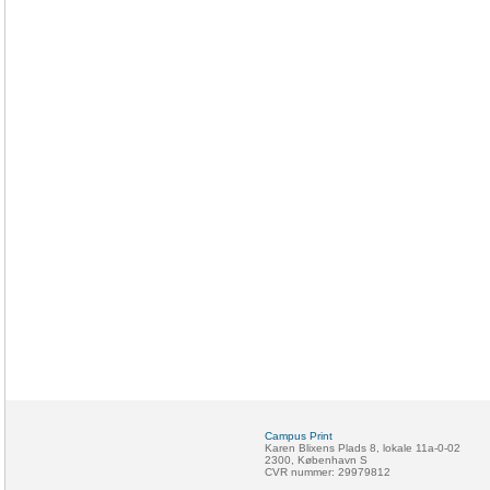
Campus Print
Karen Blixens Plads 8, lokale 11a-0-02
2300, København S
CVR nummer: 29979812