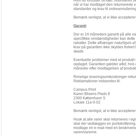
Hvis du fortryder dit køb, refunderes 
når vi har modtaget den returnerede v
standarder og krav til ordreannullerin
Bemærk venligst, at vi ikke accepterer 
Garanti
Der er 24 måneders garanti på alle va
specifikke omstændigheder kan dette sk
rabatter. Dette afhænger naturligvis a
krav på garantien ikke skyldes forkert
skade.
Eventuelle problemer med et produkt sk
opdaget. Garantien gælder altid, hvi
måneder efter modtagelsen af
produkt
Rimelige leveringsomkostninger refund
Reklamationer indsendes til:
Campus Print
Karen Blixens Plads 8
2300 København S
Lokale 11a-0-02
Bemærk venligst, at vi ikke accepterer
Husk at alle varer skal returneres i e
skal der vedlægges en portokvittering
modtage en e-mail med en beskrivelse
varen/varerne.