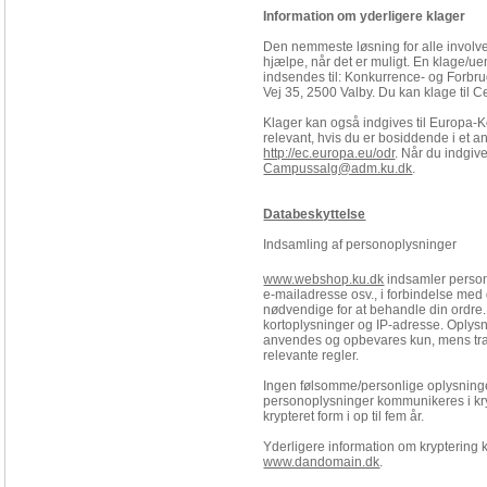
Information om yderligere klager
Den nemmeste løsning for alle involverede
hjælpe, når det er muligt. En klage/u
indsendes til: Konkurrence- og Forbr
Vej 35, 2500 Valby. Du kan klage til C
Klager kan også indgives til Europa-
relevant, hvis du er bosiddende i et a
http://ec.europa.eu/odr
.
Når du indgiver
Campussalg@adm.ku.dk
.
Databeskyttelse
Indsamling af personoplysninger
www.webshop.ku.dk
indsamler person
e-mailadresse osv., i forbindelse med 
nødvendige for at behandle din ordre. 
kortoplysninger og IP-adresse. Oplysn
anvendes og opbevares kun, mens tr
relevante regler.
Ingen følsomme/personlige oplysni
personoplysninger kommunikeres i kry
krypteret form i op til fem år.
Yderligere information om kryptering
www.dandomain.dk
.