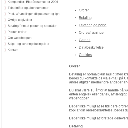
Kompendier: Efterårssemester 2026
Tidsskrifter og abonnementer
Ordrer
Ph.d.-afhandlinger, disputatser og lign.
Betaling
Øvrige udgivelser
Levering og porto
Betaling/Print af poster og specialer
Poster-ordrer
Ordreaflysninger
Om webshoppen
Garanti
Salgs- og leveringsbetingelser
Databeskyttelse
Kontakt
Cookies
Ordrer
Betaling er normalt kun muligt med kr
bedes du kontakte os via e-mail på
C
andre afgifter, medmindre andet er ang
Du skal være 18 år for at handle på
w
enten engelsk eller dansk, afhængigt
webshoppen.
Det er ikke muligt at se tidligere ord
kopi af din ordrebekræftelse, bedes 
Det er ikke muligt at foretage delleve
Betaling