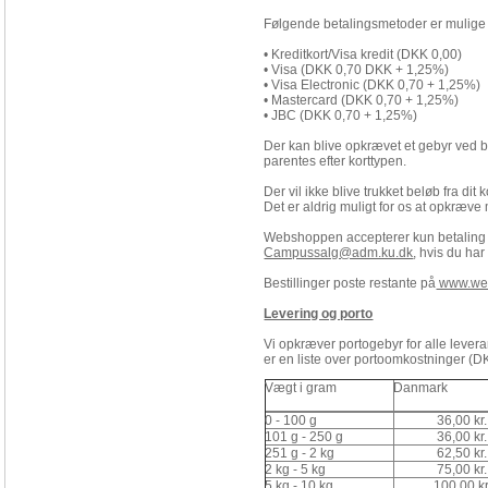
Følgende betalingsmetoder er mulig
• Kreditkort/Visa kredit (DKK 0,00)
• Visa (DKK 0,70 DKK + 1,25%)
• Visa Electronic (DKK 0,70 + 1,25%)
• Mastercard (DKK 0,70 + 1,25%)
• JBC (DKK 0,70 + 1,25%)
Der kan blive opkrævet et gebyr ved be
parentes efter korttypen.
Der vil ikke blive trukket beløb fra dit 
Det er aldrig muligt for os at opkræv
Webshoppen accepterer kun betaling m
Campussalg@adm.ku.dk
, hvis du har
Bestillinger poste restante på
www.web
Levering og porto
Vi opkræver portogebyr for alle lever
er en liste over portoomkostninger (D
Vægt i gram
Danmark
0 - 100 g
36,00 kr.
101 g - 250 g
36,00 kr.
251 g - 2 kg
62,50 kr.
2 kg - 5 kg
75,00 kr.
5 kg - 10 kg
100,00 kr