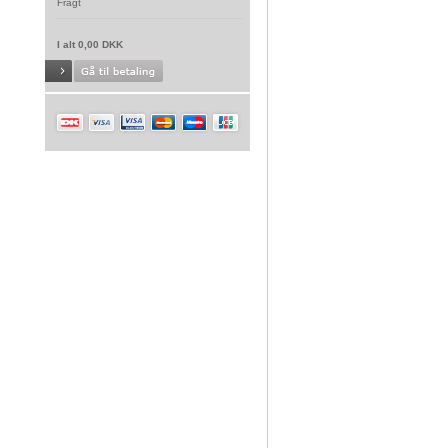
Fragt
I alt 0,00 DKK