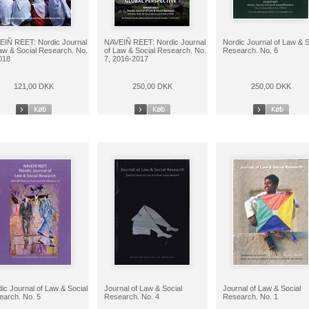
EIÑ REET: Nordic Journal
NAVEIÑ REET: Nordic Journal
Nordic Journal of Law & S
aw & Social Research. No.
of Law & Social Research. No.
Research. No. 6
018
7, 2016-2017
121,00 DKK
250,00 DKK
250,00 DKK
ic Journal of Law & Social
Journal of Law & Social
Journal of Law & Social
arch. No. 5
Research. No. 4
Research. No. 1