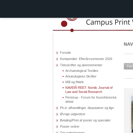
NAVE
Forside
Kompendier: Efterårssemester 2026
Tidsskrifter og abonnementer
Archaeological Textiles
Arkæologiske Skrifter
Mål og Mæle
NAVEIÑ REET: Nordic Journal of
Law and Social Research
Periskop - Forum for Kunsthistorisk
debat
Ph.d.-afhandlinger, disputatser og lign.
Øvrige udgivelser
Betaling/Print af poster og specialer
Poster-ordrer
Om webshoppen