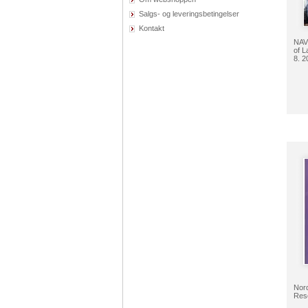
Salgs- og leveringsbetingelser
Kontakt
NAV
of L
8. 2
Nord
Rese