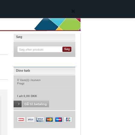
Søg
Dine køb
0 Vare(r) i kurven
Fragt
I alt 0,00 DKK