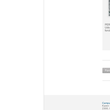
PERI
Udst
fors
Campus
Karen 
2300,