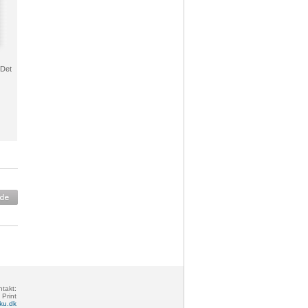
 Det
takt:
Print
ku.dk