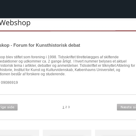
skop - Forum for Kunsthistorisk debat
op blev stiftet som forening i 1998. Tidsskriftet tilrettelægges af skiftende
edaktioner og udkommer ca. 2 gange årligt. I hvert nummer belyses et aktuel
istorisk tema i artikler, debatter og anmeldelser. Tidsskriftet er tilknyttet Afdeling for
historie, Institut for Kunst og Kulturvidenskab, Københavns Universitet, og
tionen består af forskere og studerende.
: 09086919
1
2
3