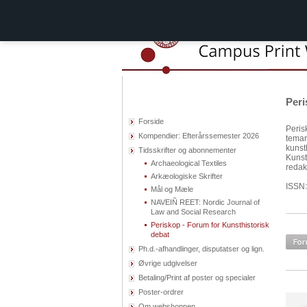
Peri
Forside
Perisk
Kompendier: Efterårssemester 2026
temar
kunsth
Tidsskrifter og abonnementer
Kunst
Archaeological Textiles
redak
Arkæologiske Skrifter
ISSN
Mål og Mæle
NAVEIÑ REET: Nordic Journal of
Law and Social Research
Periskop - Forum for Kunsthistorisk
debat
Ph.d.-afhandlinger, disputatser og lign.
Øvrige udgivelser
Betaling/Print af poster og specialer
Poster-ordrer
Om webshoppen