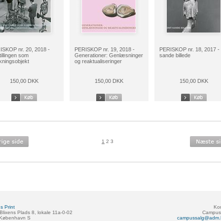
SKOP nr. 20, 2018 -
PERISKOP nr. 19, 2018 -
PERISKOP nr. 18, 2017 -
illingen som
Generationer: Genlæsninger
sande billede
kningsobjekt
og reaktualiseringer
150,00 DKK
150,00 DKK
150,00 DKK
1
2
3
 Print
Kon
Blixens Plads 8, lokale 11a-0-02
Campus 
 København S
campussalg@adm.